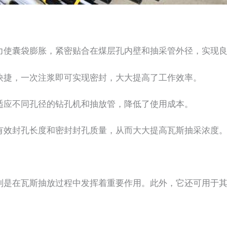
力使囊袋膨胀，紧密贴合在煤层孔内壁和抽采管外径，实现
快捷，一次注浆即可实现密封，大大提高了工作效率。
适应不同孔径的钻孔机和抽放管，降低了使用成本。
有效封孔长度和密封封孔质量，从而大大提高瓦斯抽采浓度
是在瓦斯抽放过程中发挥着重要作用。此外，它还可用于其