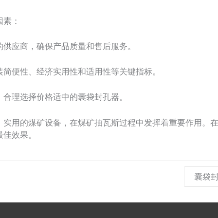
因素：
的供应商，确保产品质量和售后服务。
装简便性、经济实用性和适用性等关键指标。
，合理选择价格适中的囊袋封孔器。
实用的煤矿设备，在煤矿抽瓦斯过程中发挥着重要作用。在
最佳效果。
囊袋