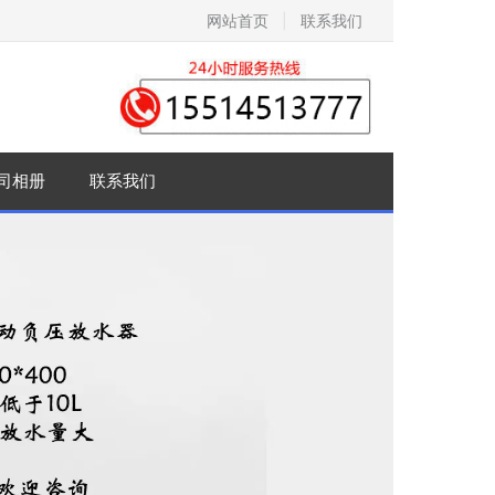
网站首页
|
联系我们
司相册
联系我们