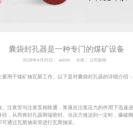
囊袋封孔器是一种专门的煤矿设备
2026年4月25日
admin
分类：
公司新闻
要用于煤矿抽瓦斯工作。以下是对囊袋封孔器的详细介绍
。注浆管与注浆泵相联通，浆液在注浆压力的作用下迅速进
外径，从而将封孔器两端密封。当压力值达到一定时，爆破
即可通过瓦斯抽采管进行瓦斯抽采。