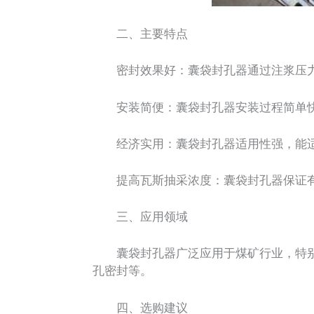
二、主要特点
‌密封效果好‌：囊袋封孔器通过注浆压
‌安装简便‌：囊袋封孔器安装过程简单
‌经济实用‌：囊袋封孔器适用性强，能
‌提高瓦斯抽采浓度‌：囊袋封孔器保证
三、应用领域
囊袋封孔器广泛应用于煤矿行业，特别
孔密封等。
四、选购建议