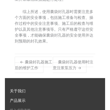
综上所述，使用囊袋封孔器时需要注意多
个方面的安全事项，包括施工准备与检查、操
作过程中的安全注意事项、施工后的检查与维
护以及其他注意事项等。只有严格遵守这些安
全事项，才能确保囊袋封孔器的安全使用并达
到预期的封孔效果。
← 囊袋封孔器施工
囊袋封孔器使用时注
后的维护工作
意注浆泵压力 →
关于我们
产品展示