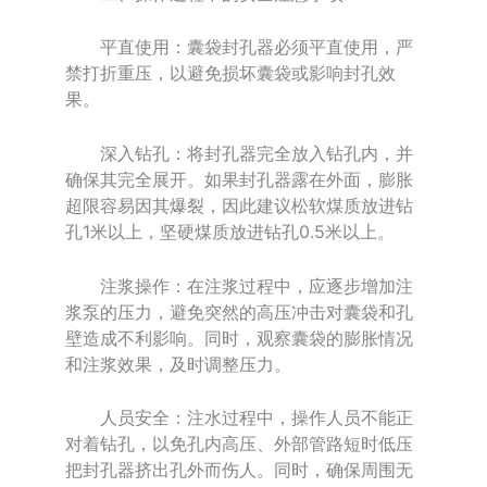
‌平直使用‌：囊袋封孔器必须平直使用，严
禁打折重压，以避免损坏囊袋或影响封孔效
果。
‌深入钻孔‌：将封孔器完全放入钻孔内，并
确保其完全展开。如果封孔器露在外面，膨胀
超限容易因其爆裂，因此建议松软煤质放进钻
孔1米以上，坚硬煤质放进钻孔0.5米以上。
‌注浆操作‌：在注浆过程中，应逐步增加注
浆泵的压力，避免突然的高压冲击对囊袋和孔
壁造成不利影响。同时，观察囊袋的膨胀情况
和注浆效果，及时调整压力。
‌人员安全‌：注水过程中，操作人员不能正
对着钻孔，以免孔内高压、外部管路短时低压
把封孔器挤出孔外而伤人。同时，确保周围无