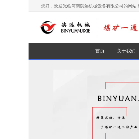
您好，欢迎光临河南滨远机械设备有限公司的网站
首页
关于我们