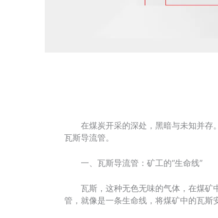
在煤炭开采的深处，黑暗与未知并存。但
瓦斯导流管。
一、瓦斯导流管：矿工的“生命线”
瓦斯，这种无色无味的气体，在煤矿中
管，就像是一条生命线，将煤矿中的瓦斯