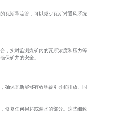
的瓦斯导流管，可以减少瓦斯对通风系统
合，实时监测煤矿内的瓦斯浓度和压力等
，确保矿井的安全。
，确保瓦斯能够有效地被引导和排放。同
，修复任何损坏或漏水的部分。这些细致