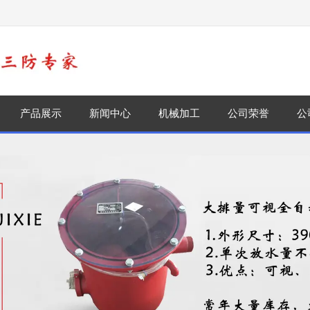
！
产品展示
新闻中心
机械加工
公司荣誉
公