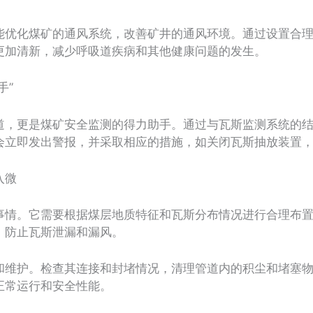
优化煤矿的通风系统，改善矿井的通风环境。通过设置合理
更加清新，减少呼吸道疾病和其他健康问题的发生。
手”
，更是煤矿安全监测的得力助手。通过与瓦斯监测系统的结
会立即发出警报，并采取相应的措施，如关闭瓦斯抽放装置
入微
情。它需要根据煤层地质特征和瓦斯分布情况进行合理布置
，防止瓦斯泄漏和漏风。
维护。检查其连接和封堵情况，清理管道内的积尘和堵塞物
正常运行和安全性能。