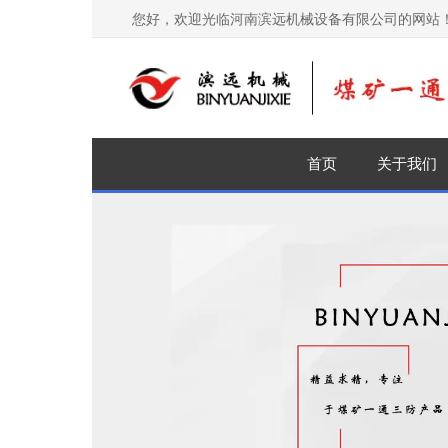
您好，欢迎光临河南滨远机械设备有限公司的网站
首页
关于我们