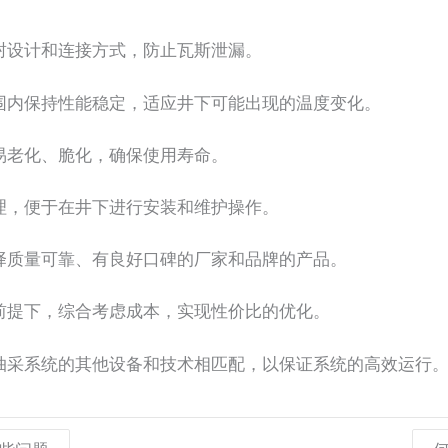
设计和连接方式，防止瓦斯泄漏。
内保持性能稳定，适应井下可能出现的温度变化。
老化、脆化，确保使用寿命。
，便于在井下进行安装和维护操作。
质量可靠、有良好口碑的厂家和品牌的产品。
提下，综合考虑成本，实现性价比的优化。
采系统的其他设备和技术相匹配，以保证系统的高效运行