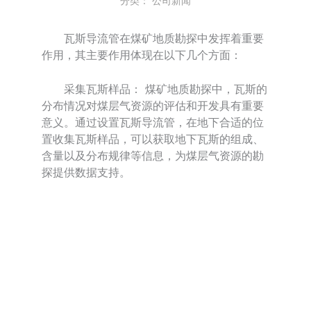
分类：
公司新闻
瓦斯导流管在煤矿地质勘探中发挥着重要
作用，其主要作用体现在以下几个方面：
采集瓦斯样品： 煤矿地质勘探中，瓦斯的
分布情况对煤层气资源的评估和开发具有重要
意义。通过设置瓦斯导流管，在地下合适的位
置收集瓦斯样品，可以获取地下瓦斯的组成、
含量以及分布规律等信息，为煤层气资源的勘
探提供数据支持。