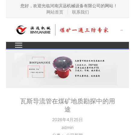
您好，欢迎光临河南滨远机械设备有限公司的网站！
网站首页
|
联系我们
瓦斯导流管在煤矿地质勘探中的用
途
2026年4月25日
admin