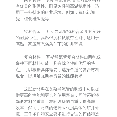
有优良的耐磨性、耐腐蚀性和高温稳定性，适
用于一些特殊的矿井环境。例如，氧化铝陶
瓷、碳化硅陶瓷等。
特种合金： 瓦斯导流管特种合金具有良好
的耐腐蚀性、高温强度和抗疲劳性能，适用于
高温、高压等恶劣条件下的矿井环境。
复合材料： 瓦斯导流管复合材料由两种或
多种不同材料组成，具有综合性能优异的特
点。可以根据具体需要，选择合适的复合材料
组合，以满足瓦斯导流管的性能要求。
这些新材料在瓦斯导流管的制造中可以提
供更高的性能和更长的使用寿命，同时还能够
降低材料的重量，减轻设备的自重，提高施工
效率。然而，材料的选择应根据具体的矿井环
境、工作条件和安全要求进行合理的评估和选