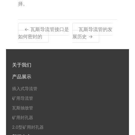
择。
← 瓦斯导流管接口是
瓦斯导流管的发
如何密封的
展历史 →
关于我们
产品展示
插入式导流管
矿用导流管
瓦斯抽放管
矿用封孔器
2.0型矿用封孔器