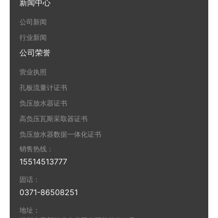
新闻中心
公司新闻
行业新闻
公司荣誉
营业执照
孔板流量计证书
负压放水器证书
高负压瓦斯采取器证书
负压放水器数据一体化证书
销售热线：
15514513777
固话：
0371-86508251
地址：