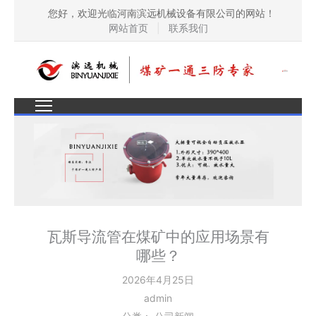
您好，欢迎光临河南滨远机械设备有限公司的网站！
网站首页
|
联系我们
瓦斯导流管在煤矿中的应用场景有
哪些？
2026年4月25日
admin