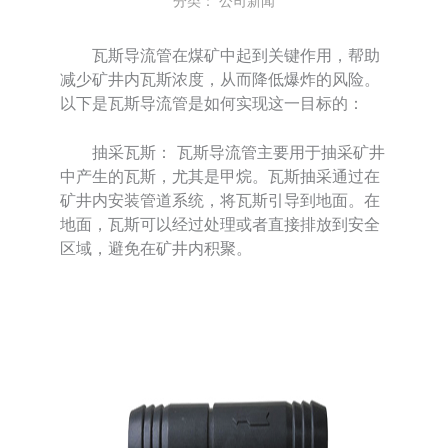
分类：
公司新闻
瓦斯导流管在煤矿中起到关键作用，帮助
减少矿井内瓦斯浓度，从而降低爆炸的风险。
以下是瓦斯导流管是如何实现这一目标的：
抽采瓦斯： 瓦斯导流管主要用于抽采矿井
中产生的瓦斯，尤其是甲烷。瓦斯抽采通过在
矿井内安装管道系统，将瓦斯引导到地面。在
地面，瓦斯可以经过处理或者直接排放到安全
区域，避免在矿井内积聚。