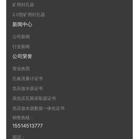
矿用封孔器
2.0型矿用封孔器
新闻中心
公司新闻
行业新闻
公司荣誉
营业执照
孔板流量计证书
负压放水器证书
高负压瓦斯采取器证书
负压放水器数据一体化证书
销售热线：
15514513777
固话：