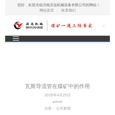
您好，欢迎光临河南滨远机械设备有限公司的网站！
网站首页
|
联系我们
瓦斯导流管在煤矿中的作用
2026年4月25日
admin
分类：
公司新闻