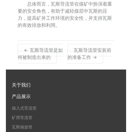
总体而言，瓦斯导流管在煤矿中扮演着重
要的安全角色，有助于减轻煤层中瓦斯的压
力，提高矿井工作环境的安全性，并支持瓦斯
的有效排放和利用。
← 瓦斯导流管是如
瓦斯导流管安装前
何被制造出来的
的准备工作 →
关于我们
产品展示
插入式导流管
矿用导流管
瓦斯抽放管