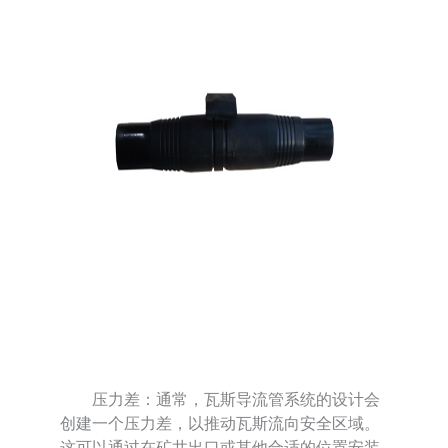
压力差：通常，瓦斯导流管系统的设计会
创建一个压力差，以推动瓦斯流向安全区域。
这可以通过在矿井出口或其他合适的位置安装