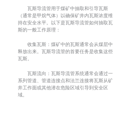
瓦斯导流管用于煤矿中抽取和引导瓦斯
（通常是甲烷气体）以确保矿井内瓦斯浓度维
持在安全水平。以下是瓦斯导流管如何抽取瓦
斯的一般工作原理：
收集瓦斯：煤矿中的瓦斯通常会从煤层中
释放出来。瓦斯导流管的首要任务是收集这些
瓦斯。
瓦斯流向：瓦斯导流管系统通常会通过一
系列管道、管道连接点和法兰连接将瓦斯从矿
井工作面或其他潜在危险区域引导到安全区
域。