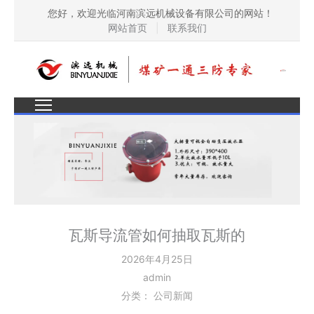
您好，欢迎光临河南滨远机械设备有限公司的网站！
网站首页
|
联系我们
瓦斯导流管如何抽取瓦斯的
2026年4月25日
admin
分类：
公司新闻