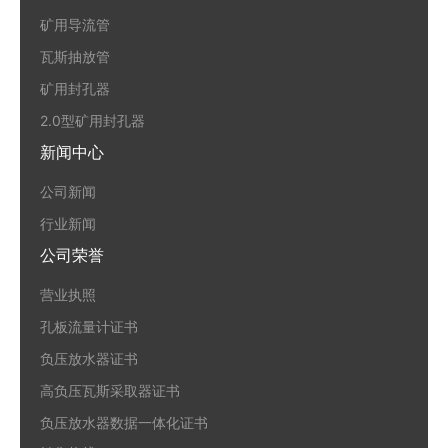
矿用导流管
瓦斯抽放管
矿用封孔器
2.0型矿用封孔器
新闻中心
公司新闻
行业新闻
公司荣誉
营业执照
孔板流量计证书
负压放水器证书
高负压瓦斯采取器证书
负压放水器数据一体化证书