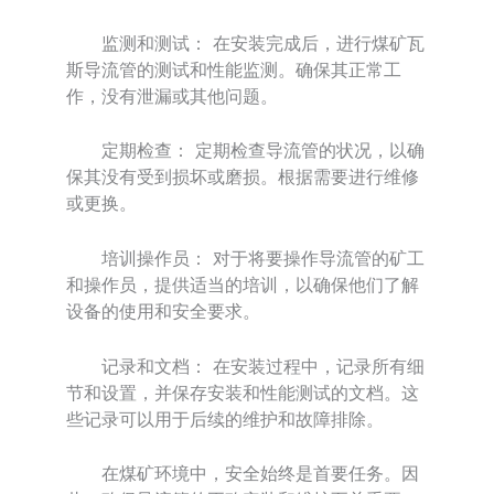
监测和测试： 在安装完成后，进行煤矿瓦
斯导流管的测试和性能监测。确保其正常工
作，没有泄漏或其他问题。
定期检查： 定期检查导流管的状况，以确
保其没有受到损坏或磨损。根据需要进行维修
或更换。
培训操作员： 对于将要操作导流管的矿工
和操作员，提供适当的培训，以确保他们了解
设备的使用和安全要求。
记录和文档： 在安装过程中，记录所有细
节和设置，并保存安装和性能测试的文档。这
些记录可以用于后续的维护和故障排除。
在煤矿环境中，安全始终是首要任务。因