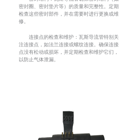
密封圈、密封垫片等）的质量和完整性。定期
检查这些密封部件，并在需要时进行更换或维
修。
连接点的检查和维护：瓦斯导流管特别关
注连接点，如法兰连接或螺纹连接。确保连接
点没有松动或损坏，并定期检查和维护它们，
以防止气体泄漏。