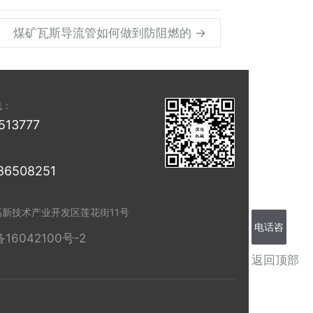
煤矿瓦斯导流管如何做到防阻燃的 →
线：
513777
86508251
高新技术产业开发区莲花街11号
电话咨
备16042100号-2
返回顶部
询