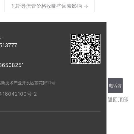
瓦斯导流管价格收哪些因素影响 →
线：
513777
86508251
高新技术产业开发区莲花街11号
电话咨
备16042100号-2
返回顶部
询