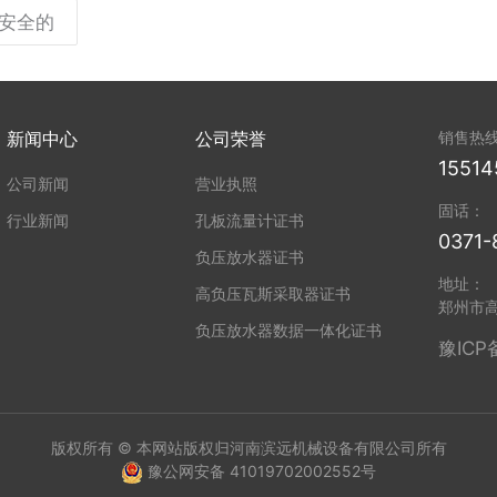
安全的
新闻中心
公司荣誉
销售热
15514
公司新闻
营业执照
固话：
行业新闻
孔板流量计证书
0371-
负压放水器证书
地址：
高负压瓦斯采取器证书
郑州市
负压放水器数据一体化证书
豫ICP
版权所有 © 本网站版权归河南滨远机械设备有限公司所有
豫公网安备 41019702002552号