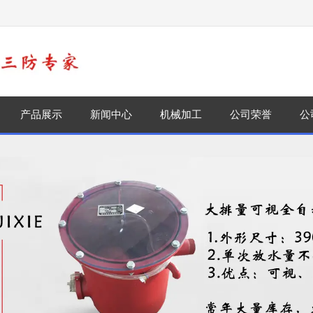
！
产品展示
新闻中心
机械加工
公司荣誉
公