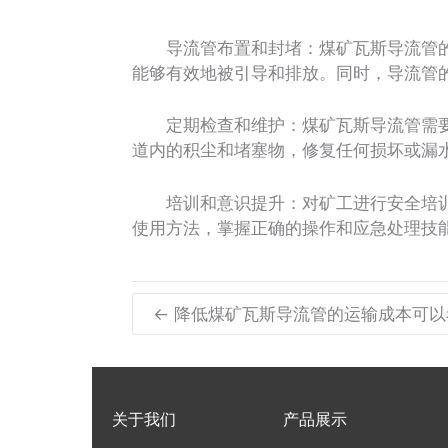
导流管布置和封堵：煤矿瓦斯导流管的
能够有效地被引导和排放。同时，导流管
定期检查和维护：煤矿瓦斯导流管需要
道内的积尘和堵塞物，修复任何损坏或漏
培训和意识提升：对矿工进行安全培训
使用方法，掌握正确的操作和应急处理技
← 降低煤矿瓦斯导流管的运输成本可
关于我们
产品展示