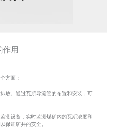
的作用
个方面：
排放。通过瓦斯导流管的布置和安装，可
监测设备，实时监测煤矿内的瓦斯浓度和
，以保证矿井的安全。