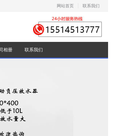
网站首页
|
联系我们
司相册
联系我们