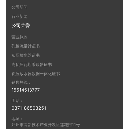
公司新闻
行业新闻
公司荣誉
营业执照
孔板流量计证书
负压放水器证书
高负压瓦斯采取器证书
负压放水器数据一体化证书
销售热线：
15514513777
固话：
0371-86508251
地址：
郑州市高新技术产业开发区莲花街11号