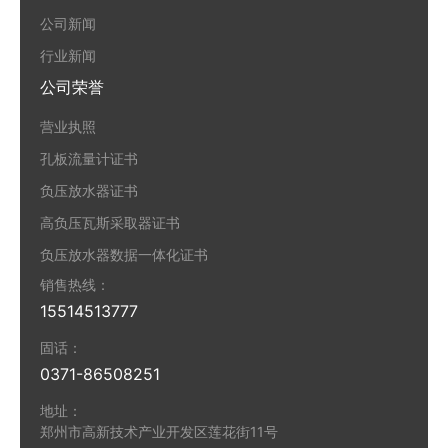
公司新闻
行业新闻
公司荣誉
营业执照
孔板流量计证书
负压放水器证书
高负压瓦斯采取器证书
负压放水器数据一体化证书
销售热线：
15514513777
固话：
0371-86508251
地址：
郑州市高新技术产业开发区莲花街11号