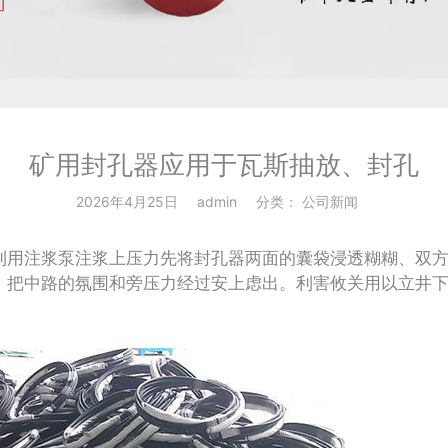
矿用封孔器应用于瓦斯抽放、封孔
2026年4月25日
admin
分类：
公司新闻
用注浆泵注浆上压力先将封孔器两面的囊袋浸透糊糊、双方
，把中路的氛围和旁压力经过安上虑出。利害攸关用以立井