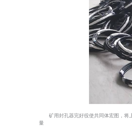
矿用封孔器完好役使共同体宏图，将上
量