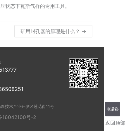
压状态下瓦斯气样的专用工具。
矿用封孔器的原理是什么？ →
线：
513777
86508251
高新技术产业开发区莲花街11号
电话咨
备16042100号-2
返回顶部
询