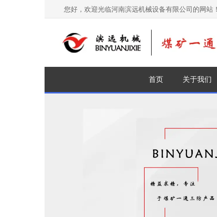
您好，欢迎光临河南滨远机械设备有限公司的网站
首页
关于我们