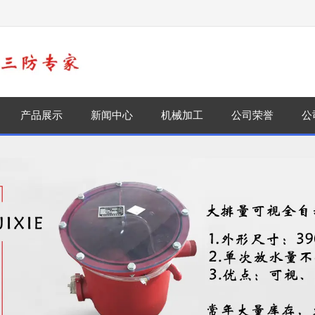
！
产品展示
新闻中心
机械加工
公司荣誉
公