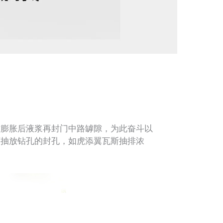
膨胀后液浆再封门中路罅隙，为此奋斗以
下抽放钻孔的封孔，如虎添翼瓦斯抽排浓