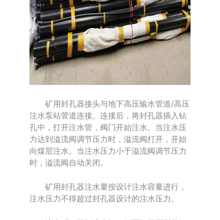
矿用封孔器接头与地下高压输水管道/高压
注水泵站管道连接。连接后，将封孔器插入钻
孔中，打开注水管，阀门开始注水。当注水压
力达到溢流阀调节压力时，溢流阀打开，开始
向煤层注水。当注水压力小于溢流阀调节压力
时，溢流阀自动关闭。
矿用封孔器注水量按设计注水容量进行，
注水压力不得超过封孔器设计的注水压力。