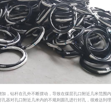
加，钻杆在孔外不断摆动，导致在煤层孔口附近几米范围内
封孔器对孔口附近几米内的不规则圆孔进行封孔，很难达到