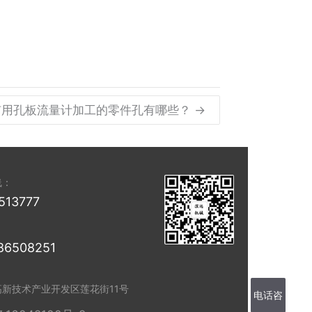
矿用孔板流量计加工的零件孔有哪些？ →
线：
513777
86508251
高新技术产业开发区莲花街11号
电话咨