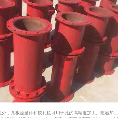
外，孔板流量计和铰孔也可用于孔的高精度加工。随着加工