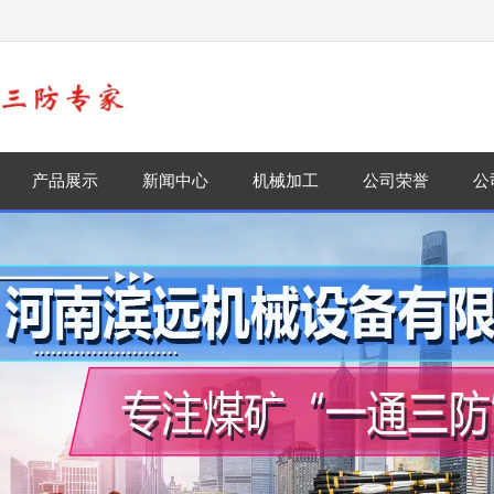
！
产品展示
新闻中心
机械加工
公司荣誉
公