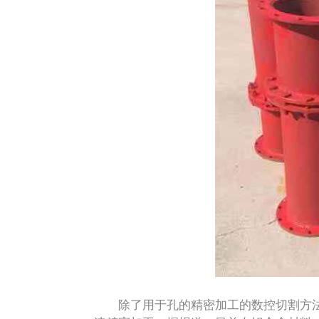
除了用于孔的精密加工的数控切割方法