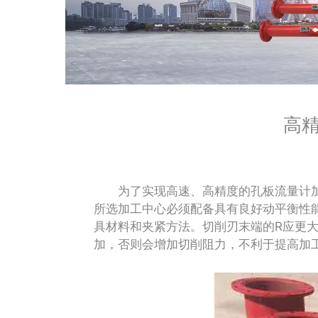
高
为了实现高速、高精度的孔板流量计加
所选加工中心必须配备具有良好动平衡性
具材料和夹紧方法。切削刃末端的R应更
加，否则会增加切削阻力，不利于提高加工