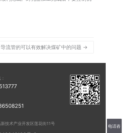
斯导流管的可以有效解决煤矿中的问题 →
线：
513777
86508251
高新技术产业开发区莲花街11号
电话咨