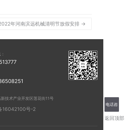
2022年河南滨远机械​清明节放假安排 →
线：
513777
86508251
高新技术产业开发区莲花街11号
电话咨
备16042100号-2
返回顶部
询