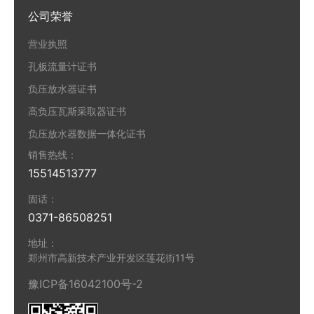
公司荣誉
营业执照
孔板流量计证书
负压放水器证书
高负压瓦斯采取器证书
负压放水器数据一体化证书
销售热线：
15514513777
固话：
0371-86508251
地址：
郑州市高新技术产业开发区莲花街11号
豫ICP备16042100号-2