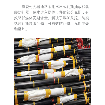
囊袋封孔器通常采用水压式瓦斯抽放和囊
袋封孔器，使水进入煤体，释放部分瓦斯，有
效降低煤体瓦斯含量。解决了煤矿采挖、防突
钻时瓦斯超限问题，可有效防止煤、瓦斯突爆
和爆炸。