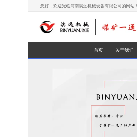
您好，欢迎光临河南滨远机械设备有限公司的网站
首页
关于我们