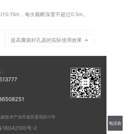
15m，每次截断深度不超过0.5m。
提高囊袋封孔器的实际使用效果 →
线：
513777
86508251
高新技术产业开发区莲花街11号
电话咨
备16042100号-2