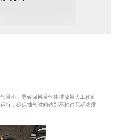
气量小，导致回风量气体排放量大工作面
环运行，确保抽气时间达到不超过瓦斯浓度