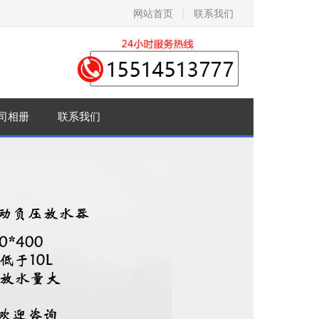
网站首页
|
联系我们
司相册
联系我们