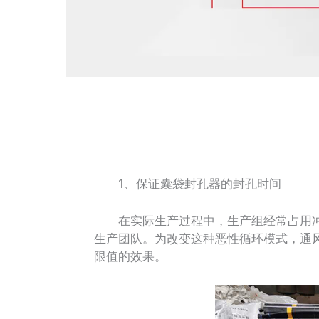
1、保证囊袋封孔器的封孔时间
在实际生产过程中，生产组经常占用冲
生产团队。为改变这种恶性循环模式，通
限值的效果。