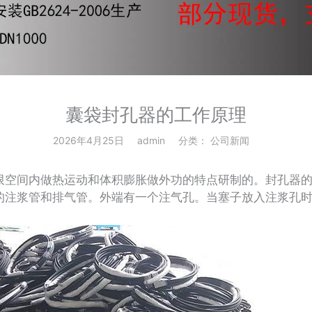
囊袋封孔器的工作原理
2026年4月25日
admin
分类：
公司新闻
空间内做热运动和体积膨胀做外功的特点研制的。封孔器的
的注浆管和排气管。外端有一个注气孔。当塞子放入注浆孔