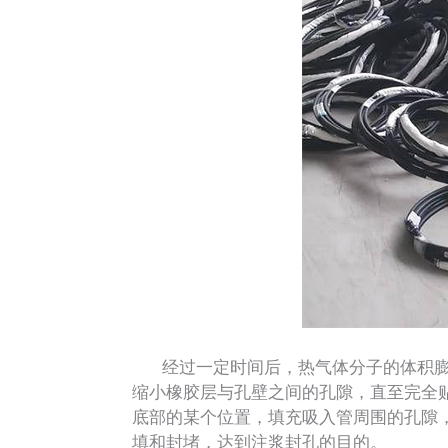
经过一定时间后，热气体分子的体积膨胀
缩小橡胶层与孔壁之间的孔隙，直至完全
底部的某个位置，填充吸入管周围的孔隙
填和封堵，达到注浆封孔的目的。