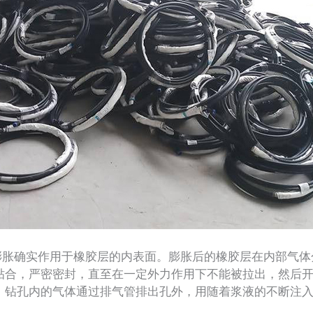
确实作用于橡胶层的内表面。膨胀后的橡胶层在内部气体
贴合，严密密封，直至在一定外力作用下不能被拉出，然后
，钻孔内的气体通过排气管排出孔外，用随着浆液的不断注