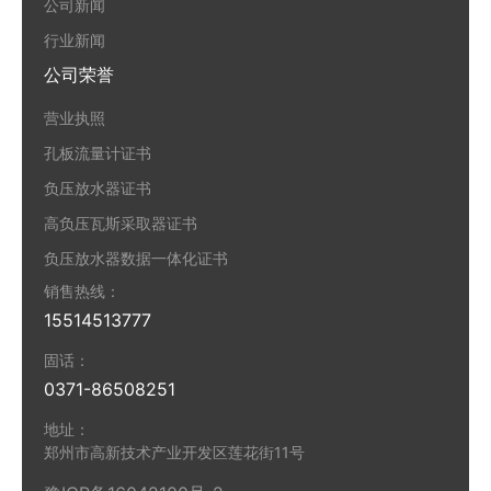
公司新闻
行业新闻
公司荣誉
营业执照
孔板流量计证书
负压放水器证书
高负压瓦斯采取器证书
负压放水器数据一体化证书
销售热线：
15514513777
固话：
0371-86508251
地址：
郑州市高新技术产业开发区莲花街11号