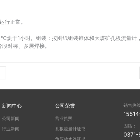
运行正常。
350℃烘干1小时。组装：按图纸组装锥体和大煤矿孔板流量
分段对称、多层焊接。
新闻中心
公司荣誉
销售热
15514
公司新闻
营业执照
固话：
行业新闻
孔板流量计证书
0371-
负压放水器证书