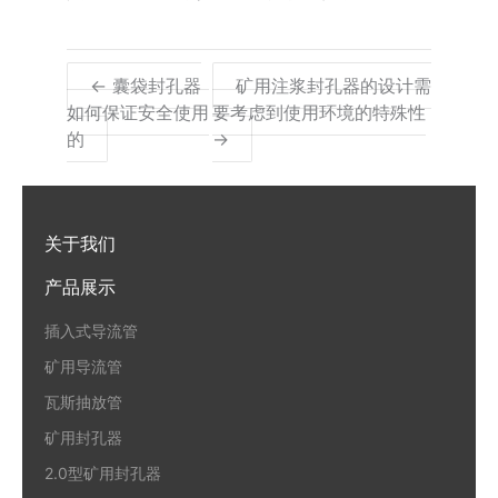
← 囊袋封孔器
矿用注浆封孔器​的设计需
如何保证安全使用
要考虑到使用环境的特殊性
的
→
关于我们
产品展示
插入式导流管
矿用导流管
瓦斯抽放管
矿用封孔器
2.0型矿用封孔器