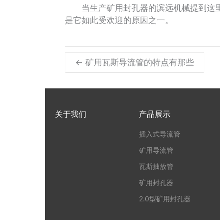
当生产矿用封孔器的滨远机械提到这里
是它如此受欢迎的原因之一。
← 矿用瓦斯导流管的特点有那些
关于我们
产品展示
插入式导流管
矿用导流管
瓦斯抽放管
矿用封孔器
2.0型矿用封孔器