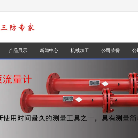
！
产品展示
新闻中心
机械加工
公司荣誉
公