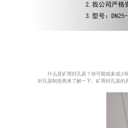
什么是矿用封孔器？你可能或多或少听
封孔器制造商来了解一下。矿用封孔器的