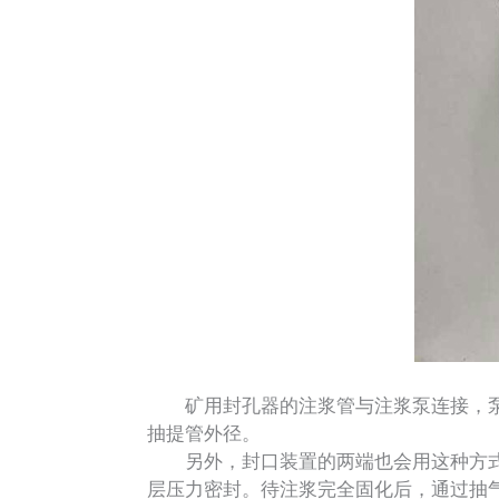
矿用封孔器的注浆管与注浆泵连接，泵
抽提管外径。
另外，封口装置的两端也会用这种方式
层压力密封。待注浆完全固化后，通过抽