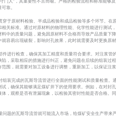
守门人”，其重要性不言而喻。严格的检验流程和标准能够及
量可靠。
穿于原材料检验、半成品检验和成品检验等多个环节。在原
和相关标准。通过对原材料的物理性能、化学性能进行测试
材料中的质量问题，避免因原材料不合格而导致产品质量下
中就容易出现破裂，影响封孔效果，此时就需要及时更换原
件进行检查，确保其加工精度和质量符合要求。对注浆管的
缺陷，采取相应的措施进行纠正，避免问题在后续的组装过
许范围，就需要对加工设备进行调整，重新加工，以保证注
组装完成的瓦斯导流管进行全面的性能测试和质量检查。通
测试，确保其能够满足煤矿井下的使用要求。例如，在对封
液体，观察是否有泄漏现象，以检验其密封性能是否合格。
问题的瓦斯导流管就可能流入市场，给煤矿安全生产带来严