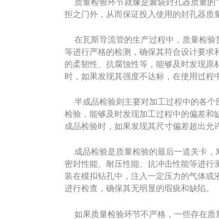
质量检验环节就像是囊袋封孔器质量的“
拒之门外，从而保证投入使用的封孔器质
在瓦斯导流管的生产过程中，质量检验贯
等进行严格的检测，确保其符合设计要求
的柔韧性、抗腐蚀性等，能够及时发现原
时，如果发现其强度不达标，在使用过程
半成品检验则主要对加工过程中的各个部
检验，能够及时发现加工过程中的偏差和
成品检验时，如果发现其尺寸偏差超出允
成品检验是质量检验的最后一道关卡，对
密封性能、耐压性能、抗冲击性能等进行
装在模拟钻孔中，注入一定压力的气体或
进行检查，确保其无明显的瑕疵和缺陷。
如果质量检验环节不严格，一些存在质量