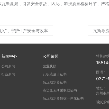
致瓦斯泄漏，引发安全事故。因此，加强质量检验环节，严
哨兵”，守护生产安全与效率
瓦斯导流
新闻中心
公司荣誉
销售热
15514
公司新闻
营业执照
固话：
行业新闻
孔板流量计证书
0371-
负压放水器证书
地址：
高负压瓦斯采取器证书
郑州市
负压放水器数据一体化证书
豫ICP