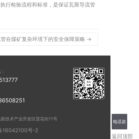
格执行检验流程和标准，是保证瓦斯导流管
管在煤矿复杂环境下的安全保障策略 →
线：
513777
86508251
高新技术产业开发区莲花街11号
电话咨
备16042100号-2
返回顶部
询