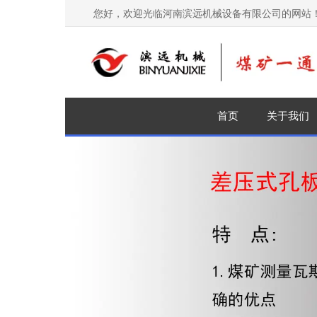
您好，欢迎光临河南滨远机械设备有限公司的网站
首页
关于我们