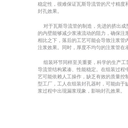
稳定性，很难保证瓦斯导流管的尺寸精度
封孔效果。
对于瓦斯导流管的制造，先进的挤出成型
的内壁能够减少浆液流动的阻力，确保注
相比之下，落后的工艺可能会导致注浆管
注浆效果。同时，厚度不均匀的注浆管在
组装环节同样至关重要，科学的生产工艺
导流管结构紧凑、性能稳定。在组装过程
艺可能依赖人工操作，缺乏有效的质量控
型工厂，工人在组装封孔器时，可能由于
浆过程中出现漏浆现象，影响封孔效果。