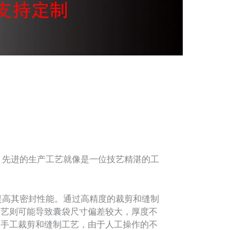
先进的生产工艺就像是一位技艺精湛的工
高其密封性能。通过高精度的裁剪和缝制
工艺则可能导致囊袋尺寸偏差较大，厚度不
的手工裁剪和缝制工艺，由于人工操作的不