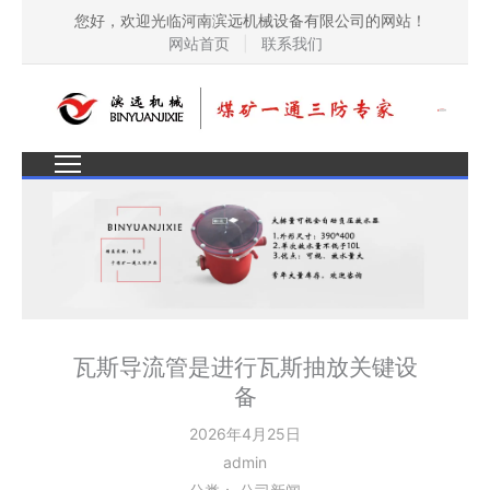
您好，欢迎光临河南滨远机械设备有限公司的网站！
网站首页
|
联系我们
瓦斯导流管是进行瓦斯抽放关键设
备
2026年4月25日
admin