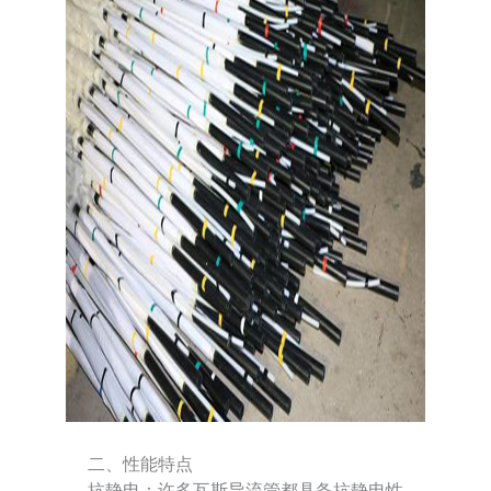
二、性能特点
‌抗静电‌：许多瓦斯导流管都具备抗静电性