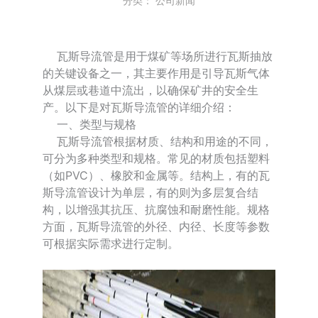
分类：
公司新闻
瓦斯导流管是用于煤矿等场所进行瓦斯抽放
的关键设备之一，其主要作用是引导瓦斯气体
从煤层或巷道中流出，以确保矿井的安全生
产。以下是对瓦斯导流管的详细介绍：
一、类型与规格
瓦斯导流管根据材质、结构和用途的不同，
可分为多种类型和规格。常见的材质包括塑料
（如PVC）、橡胶和金属等。结构上，有的瓦
斯导流管设计为单层，有的则为多层复合结
构，以增强其抗压、抗腐蚀和耐磨性能。规格
方面，瓦斯导流管的外径、内径、长度等参数
可根据实际需求进行定制。