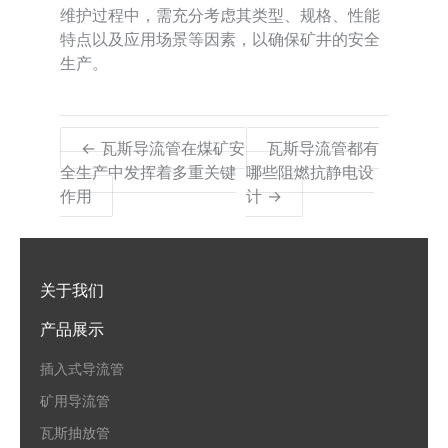
维护过程中，需充分考虑其类型、规格、性能
特点以及应用场景等因素，以确保矿井的安全
生产。
← 瓦斯导流管在煤矿安
瓦斯导流管都有
全生产中发挥着多重关键
哪些阻燃抗静电设
作用
计 →
关于我们
产品展示
插入式导流管
矿用导流管
瓦斯抽放管