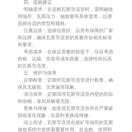
四、选购建议
‌明确需求‌：在选购瓦斯导流管时，需明确使
用场所、瓦斯压力、抽放量等具体需求，以便
选择合适的类型和规格。
‌注重品质‌：选择信誉好、品质有保障的厂家
和品牌，确保瓦斯导流管的质量符合相关标准
和要求。
‌考虑成本‌：在保证质量的前提下，综合考虑
价格、运输、安装等成本因素，选择性价比高
的瓦斯导流管。
五、维护与保养
‌定期检查‌：定期对瓦斯导流管进行检查，确
保其无破损、无泄漏等现象。
‌清洁保养‌：定期清理瓦斯导流管内壁的积垢
和杂物，保持其畅通无阻。
‌更换与维修‌：如发现瓦斯导流管存在严重破
损或老化现象，应及时更换或维修。
综上所述，瓦斯导流管在煤矿等场所的瓦斯
抽放系统中发挥着重要作用。在选购、使用和