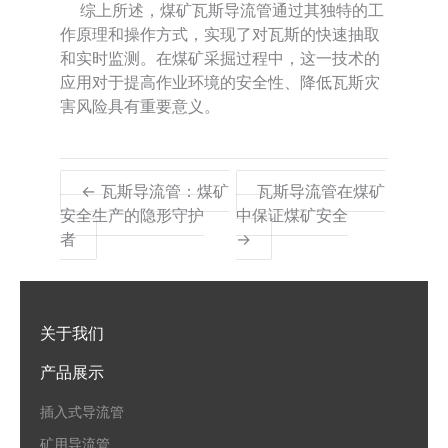
综上所述，煤矿瓦斯导流管通过其独特的工
作原理和操作方式，实现了对瓦斯的快速抽取
和实时监测。在煤矿采掘过程中，这一技术的
应用对于提高作业环境的安全性、降低瓦斯灾
害风险具有重要意义。
← 瓦斯导流管：煤矿
瓦斯导流管在煤矿
安全生产的隐形守护
中保证煤矿安全
者
→
关于我们
产品展示
插入式导流管
矿用导流管