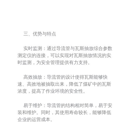
三、优势与特点
‌实时监测‌：通过导流管与瓦斯抽放综合参数
测定仪的连接，可以实现对瓦斯抽放情况的实
时监测，为安全管理提供有力支持。
‌高效抽放‌：导流管的设计使得瓦斯能够快
速、高效地被抽取出来，降低了煤矿中的瓦斯
浓度，提高了作业环境的安全性。
‌易于维护‌：导流管的结构相对简单，易于安
装和维护。同时，其使用寿命较长，能够降低
企业的运营成本。