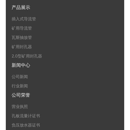
产品展示
插入式导流管
矿用导流管
瓦斯抽放管
矿用封孔器
2.0型矿用封孔器
新闻中心
公司新闻
行业新闻
公司荣誉
营业执照
孔板流量计证书
负压放水器证书