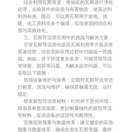
‌综合利用瓦斯资源‌：将抽采的瓦斯进行净化
处理，去除其中的杂质与有害物质，使其达到
利用标准。随后，可以将瓦斯用于发电、供
暖、化工原料等多个领域，实现资源的综合利
用与高效转化。
三、瓦斯导流管应用中的挑战与解决方案
尽管瓦斯导流管在提高瓦斯利用率方面具有
显著优势，但在实际应用过程中仍面临一些挑
战。例如，井下环境复杂多变，可能导致导流
管堵塞、损坏等问题。为解决这些问题，可以
采取以下措施：
‌加强设备维护与保养‌：定期对瓦斯导流管进
行检查、清洗与维护，确保其畅通无阻、运行
稳定。
‌研发新型导流管材料‌：针对井下恶劣环境，
研发具有更高强度、更好耐腐蚀性的新型导流
管材料，提高设备的适应性与耐用性。
‌完善应急预案与救援体系‌：建立健全的应急
预案与救援体系，确保在发生瓦斯泄漏、爆炸