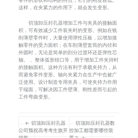
零件的形状和结构的特点，它们的刚度较低。
这样，在夹紧力的作用下，就会发生变形。
切顶卸压封孔器增加工件与夹具的接触面
积，可有效减少工件装夹时的变形。例如在铣
削薄壁零件时，大量使用弹性压板，以增加接
触零件的受力面积；在车削薄壁套筒的内径和
外圆时，无论是简单的剖分过渡环还是弹性芯
轴。 、整体弧形钳口等，用于增加工件夹持时
的接触面积。这种方法有利于承载夹持力，从
而避免零件变形。轴向夹紧力在生产中也被广
泛使用。设计制造专用夹具，可使夹持力作用
于端面，可解决因工件壁薄、刚性差而引起的
工件弯曲变形。
← 切顶卸压封孔器
切顶卸压封孔器数
公司预祝高考考生旗开
控加工都需要哪些装
得胜
置？ →